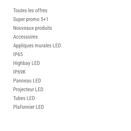
33
Toutes les offres
33
produits
4
Super promo 5+1
4
produits
6
Nouveaux produits
6
produits
7
Accessoires
7
produits
4
Appliques murales LED
4
produits
1
IP65
1
produit
5
Highbay LED
5
produits
1
IP69K
1
produit
6
Panneau LED
6
produits
2
Projecteur LED
2
produits
3
Tubes LED
3
produits
12
Plafonnier LED
12
produits