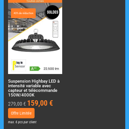
-43% de réduction
Suspension Highbay LED à
intensité variable avec
capteur et télécommande
150W/4000K
159,00
€
Le
Le
279,00
€
prix
prix
Offre Limitée
initial
actuel
max. 6 pcs par client
était :
est :