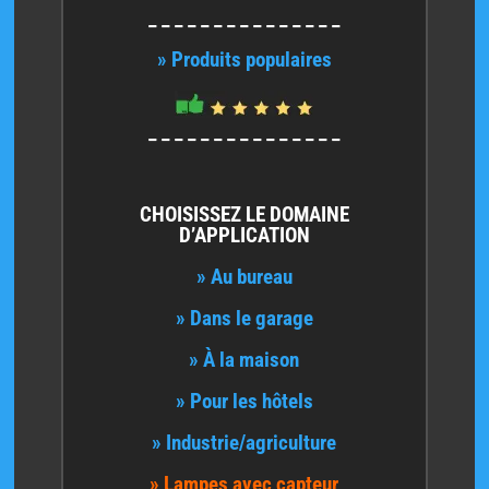
_ _ _ _ _ _ _ _ _ _ _ _ _ _ _
» Produits populaires
_ _ _ _ _ _ _ _ _ _ _ _ _ _ _
CHOISISSEZ LE DOMAINE
D’APPLICATION
» Au bureau
» Dans le garage
» À la maison
» Pour les hôtels
» Industrie/agriculture
» Lampes avec capteur