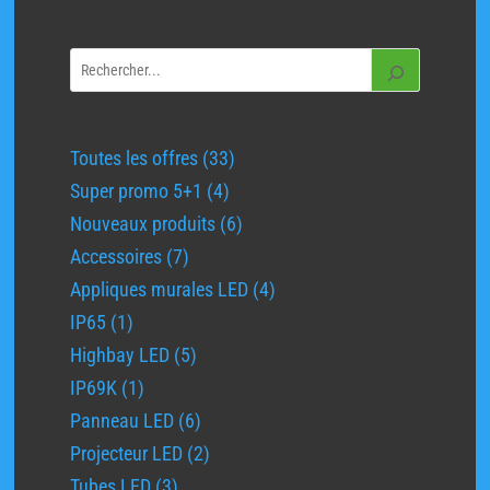
33
Toutes les offres
33
produits
4
Super promo 5+1
4
produits
6
Nouveaux produits
6
produits
7
Accessoires
7
produits
4
Appliques murales LED
4
produits
1
IP65
1
produit
5
Highbay LED
5
produits
1
IP69K
1
produit
6
Panneau LED
6
produits
2
Projecteur LED
2
produits
3
Tubes LED
3