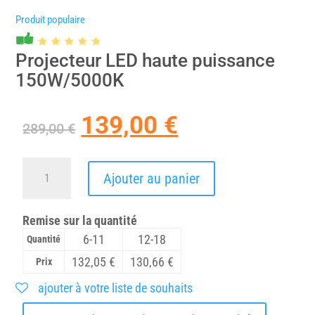
Produit populaire
Projecteur LED haute puissance
150W/5000K
139,00
€
Le
Le
289,00
€
prix
prix
initial
actuel
était :
est :
quantité
Ajouter au panier
289,00 €.
139,00 €.
de
Projecteur
LED
Remise sur la quantité
haute
puissance
6-11
12-18
Quantité
150W/5000K
132,05
€
130,66
€
Prix
ajouter à votre liste de souhaits