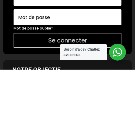
Mot de passe oublié?
Se connecter
Besoin d'aide?
Chattez
avec nous
NOTRE OBJECTIF
Vous fournir des produits LED de haute qualité à
des prix raisonnables, pour que vos installations
lumineuses durent plus longtemps et que vos coûts
d’électricité diminuent.
LIVRAISON OFFERTE À PARTIR DE 100 €