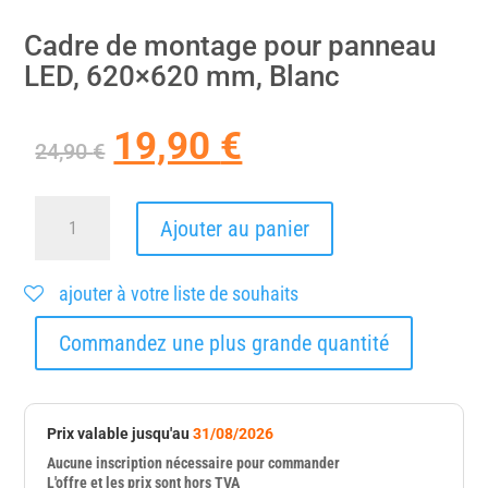
Cadre de montage pour panneau
LED, 620×620 mm, Blanc
19,90
€
Le
Le
24,90
€
prix
prix
initial
actuel
était :
est :
quantité
Ajouter au panier
24,90 €.
19,90 €.
de
Cadre
de
ajouter à votre liste de souhaits
montage
pour
Commandez une plus grande quantité
panneau
LED,
620x620
mm,
Blanc
Prix valable jusqu'au
31/08/2026
Aucune inscription nécessaire pour commander
L'offre et les prix sont hors TVA